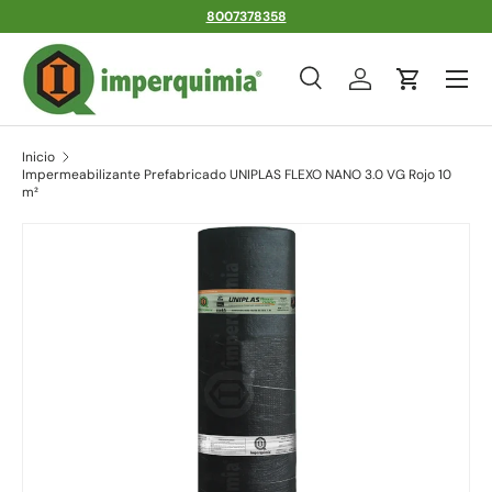
8007378358
Ir al contenido
Menú
Buscar
Iniciar sesión
Carrito
Buscar
Tipo de producto
Todos
Inicio
Impermeabilizante Prefabricado UNIPLAS FLEXO NANO 3.0 VG Rojo 10
m²
Ir directamente a la información del producto