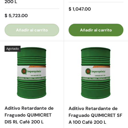
200 L
Precio normal
$ 1,047.00
Precio normal
$ 5,723.00
Añadir al carrito
Añadir al carrito
Agotado
Aditivo Retardante de
Aditivo Retardante de
Fraguado QUIMICRET
Fraguado QUIMICRET SF
DIS RL Café 200 L
A 100 Café 200 L