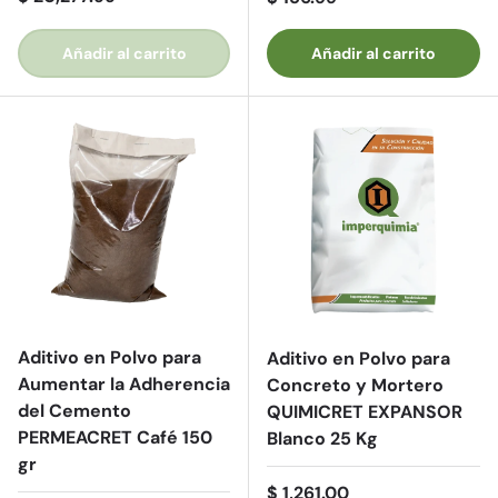
Añadir al carrito
Añadir al carrito
Aditivo en Polvo para
Aditivo en Polvo para
Aumentar la Adherencia
Concreto y Mortero
del Cemento
QUIMICRET EXPANSOR
PERMEACRET Café 150
Blanco 25 Kg
gr
Precio normal
$ 1,261.00