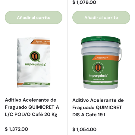
Precio normal
$ 1,079.00
Añadir al carrito
Añadir al carrito
Aditivo Acelerante de
Aditivo Acelerante de
Fraguado QUIMICRET A
Fraguado QUIMICRET
L/C POLVO Café 20 Kg
DIS A Café 19 L
Precio normal
$ 1,372.00
Precio normal
$ 1,054.00