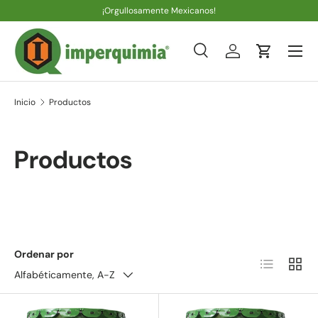
¡Orgullosamente Mexicanos!
Ir al contenido
Menú
Buscar
Iniciar sesión
Carrito
Buscar
Tipo de producto
Todos
Inicio
Productos
Productos
Ordenar por
Lista
Cuadr
Alfabéticamente, A-Z