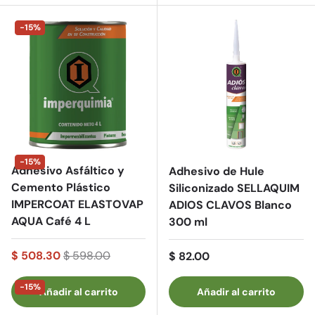
-15%
-15%
Adhesivo Asfáltico y
Adhesivo de Hule
Cemento Plástico
Siliconizado SELLAQUIM
IMPERCOAT ELASTOVAP
ADIOS CLAVOS Blanco
AQUA Café 4 L
300 ml
$ 508.30
$ 598.00
Precio normal
$ 82.00
-15%
Añadir al carrito
Añadir al carrito