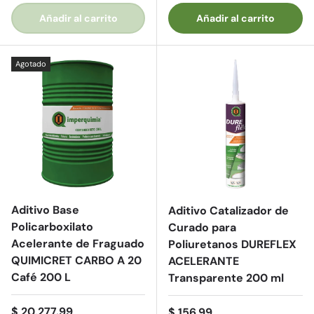
Añadir al carrito
Añadir al carrito
Agotado
Aditivo Base
Aditivo Catalizador de
Policarboxilato
Curado para
Acelerante de Fraguado
Poliuretanos DUREFLEX
QUIMICRET CARBO A 20
ACELERANTE
Café 200 L
Transparente 200 ml
Precio normal
$ 20,277.99
Precio normal
$ 156.99