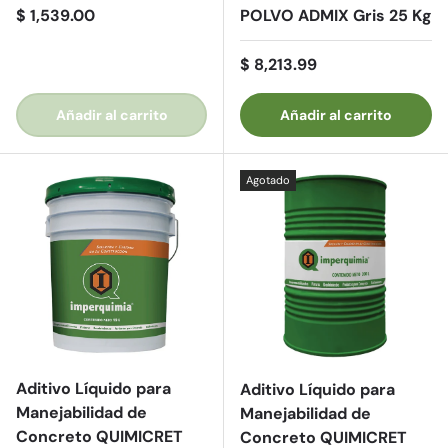
Precio normal
$ 1,539.00
POLVO ADMIX Gris 25 Kg
Precio normal
$ 8,213.99
Añadir al carrito
Añadir al carrito
Agotado
Aditivo Líquido para
Aditivo Líquido para
Manejabilidad de
Manejabilidad de
Concreto QUIMICRET
Concreto QUIMICRET