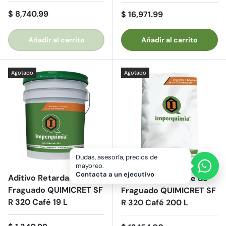
Precio normal
$ 8,740.99
Precio normal
$ 16,971.99
Añadir al carrito
Añadir al carrito
Agotado
Agotado
Aditivo Retardante de
Aditivo Retardante de
Fraguado QUIMICRET SF
Fraguado QUIMICRET SF
R 320 Café 19 L
R 320 Café 200 L