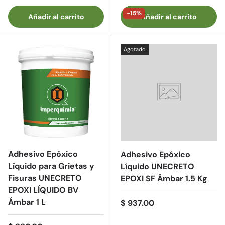
-15%
Añadir al carrito
Añadir al carrito
Agotado
Adhesivo Epóxico
Adhesivo Epóxico
Líquido para Grietas y
Líquido UNECRETO
Fisuras UNECRETO
EPOXI SF Ámbar 1.5 Kg
EPOXI LÍQUIDO BV
Ámbar 1 L
Precio normal
$ 937.00