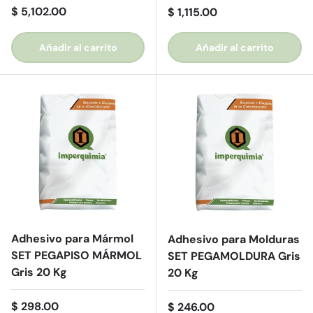
Precio normal
$ 5,102.00
Precio normal
$ 1,115.00
Añadir al carrito
Añadir al carrito
Adhesivo para Mármol
Adhesivo para Molduras
SET PEGAPISO MÁRMOL
SET PEGAMOLDURA Gris
Gris 20 Kg
20 Kg
Precio normal
$ 298.00
Precio normal
$ 246.00