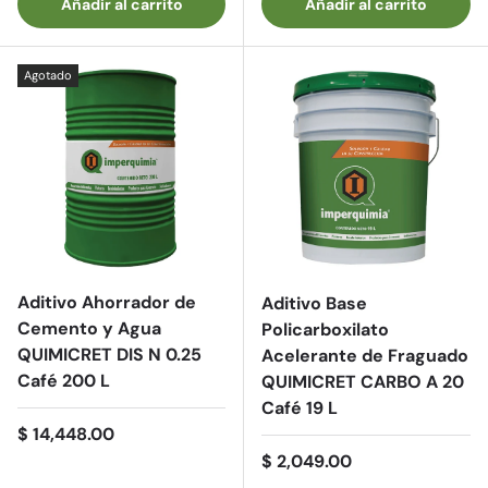
Añadir al carrito
Añadir al carrito
Agotado
Aditivo Ahorrador de
Aditivo Base
Cemento y Agua
Policarboxilato
QUIMICRET DIS N 0.25
Acelerante de Fraguado
Café 200 L
QUIMICRET CARBO A 20
Café 19 L
Precio normal
$ 14,448.00
Precio normal
$ 2,049.00