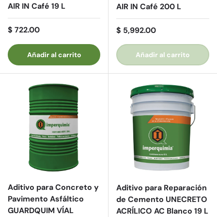
AIR IN Café 19 L
AIR IN Café 200 L
Precio normal
$ 722.00
Precio normal
$ 5,992.00
Añadir al carrito
Añadir al carrito
Aditivo para Concreto y
Aditivo para Reparación
Pavimento Asfáltico
de Cemento UNECRETO
GUARDQUIM VÍAL
ACRÍLICO AC Blanco 19 L