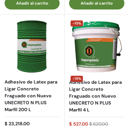
Añadir al carrito
Añadir al carrito
-15%
-15%
Adhesivo de Latex para
Adhesivo de Latex para
Ligar Concreto
Ligar Concreto
Fraguado con Nuevo
Fraguado con Nuevo
UNECRETO N PLUS
UNECRETO N PLUS
Marfil 200 L
Marfil 4 L
Precio normal
$ 23,218.00
$ 527.00
$ 620.00