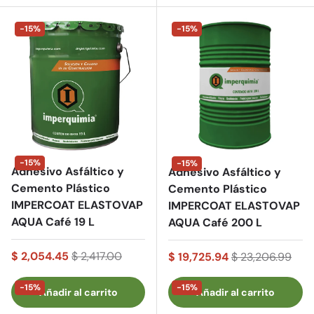
-15%
-15%
-15%
-15%
Adhesivo Asfáltico y
Adhesivo Asfáltico y
Cemento Plástico
Cemento Plástico
IMPERCOAT ELASTOVAP
IMPERCOAT ELASTOVAP
AQUA Café 19 L
AQUA Café 200 L
$ 2,054.45
$ 2,417.00
$ 19,725.94
$ 23,206.99
-15%
-15%
Añadir al carrito
Añadir al carrito