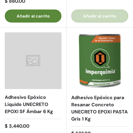
Precio normal
$ 880.00
Añadir al carrito
Añadir al carrito
Adhesivo Epóxico
Adhesivo Epóxico para
Líquido UNECRETO
Resanar Concreto
EPOXI SF Ámbar 6 Kg
UNECRETO EPOXI PASTA
Gris 1 Kg
Precio normal
$ 3,440.00