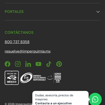
PORTALES
CONTÁCTANOS
800 737 8358
resuelve@imperquimia.mx
Facebook
Instagram
LinkedIn
YouTube
TikTok
Pinterest
Dudas, asesoría, precios de
Formas de pago aceptadas
mayoreo.
Contacta a un ejecutivo
© 2026
Imperquimia
.
Desarrollado por
Pango Studio