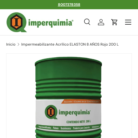
8007378358
Ir al contenido
Menú
Buscar
Iniciar sesión
Carrito
Buscar
Tipo de producto
Todos
Inicio
Impermeabilizante Acrílico ELASTON 8 AÑOS Rojo 200 L
Ir directamente a la información del producto