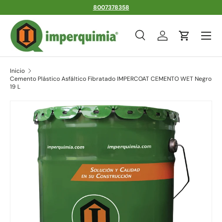
8007378358
Ir al contenido
Menú
Buscar
Iniciar sesión
Carrito
Buscar
Tipo de producto
Todos
Inicio
Cemento Plástico Asfáltico Fibratado IMPERCOAT CEMENTO WET Negro
19 L
Ir directamente a la información del producto