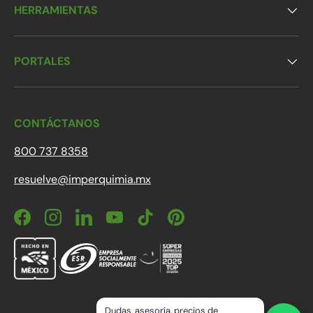
HERRAMIENTAS
PORTALES
CONTÁCTANOS
800 737 8358
resuelve@imperquimia.mx
Facebook
Instagram
LinkedIn
YouTube
TikTok
Pinterest
Dudas, asesoría, precios de