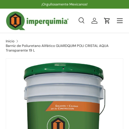
¡Orgullosamente Mexicanos!
Ir al contenido
Menú
Buscar
Iniciar sesión
Carrito
Buscar
Tipo de producto
Todos
Inicio
Barniz de Poliuretano Alifático GUARDQUIM POLI CRISTAL AQUA
Transparente 19 L
Ir directamente a la información del producto